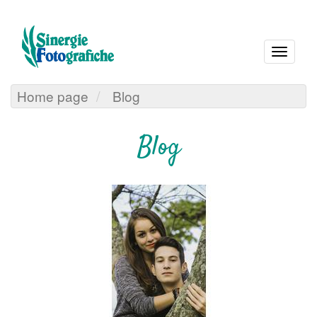
Espand
barra
di
Home page
Blog
naviga
Blog