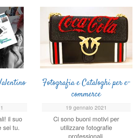
Valentino
Fotografia e Cataloghi per e-
commerce
21
19 gennaio 2021
li! il suo
Ci sono buoni motivi per
 sei tu.
utilizzare fotografie
professionali.