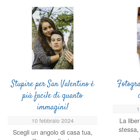
Stupire per San Valentino è
Fotogra
più facile di quanto
immagini!
1
La libe
10 febbraio 2024
stessa,
Scegli un angolo di casa tua,