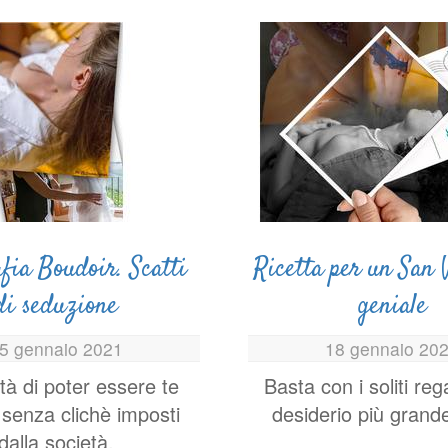
fia Boudoir. Scatti
Ricetta per un San 
di seduzione
geniale
5 gennaio 2021
18 gennaio 20
rtà di poter essere te
Basta con i soliti rega
 senza clichè imposti
desiderio più grande
dalla società.